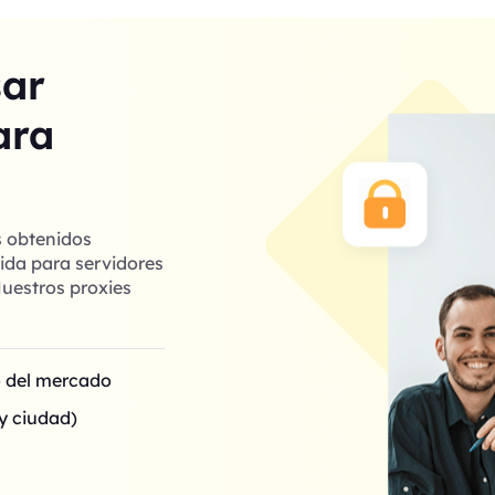
sar
ara
s obtenidos
ida para servidores
uestros proxies
o del mercado
y ciudad)