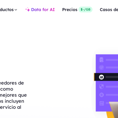
ductos
Data for AI
Precios
Casos d
$-/GB
eedores de
s como
mejores que
os incluyen
ervicio al