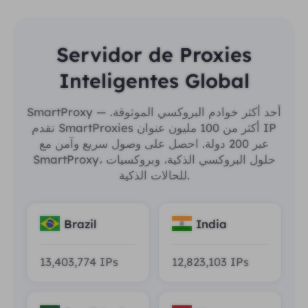
Servidor de Proxies
Inteligentes Global
SmartProxy — أحد أكثر خوادم البروكسي الموثوقة.
تقدم SmartProxies أكثر من 100 مليون عنوان IP
عبر 200 دولة. احصل على وصول سريع وآمن مع
SmartProxy، حلول البروكسي الذكية، وبروكسيات
للحالات الذكية.
Brazil
India
13,403,774
IPs
12,823,103
IPs