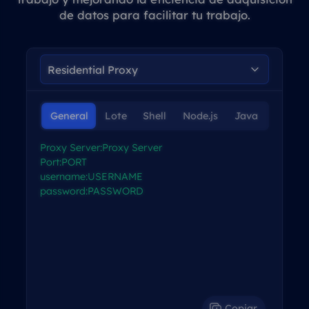
de datos para facilitar tu trabajo.
General
Lote
Shell
Node.js
Java
C#
Proxy Server:Proxy Server

Port:PORT

username:USERNAME

password:PASSWORD

Copiar