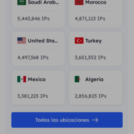
Saudi Arabi
Morocco
a
5,443,846
IPs
4,871,113
IPs
United Stat
Turkey
es
4,497,368
IPs
3,651,352
IPs
Mexico
Algeria
3,381,223
IPs
2,856,823
IPs
Todas las ubicaciones