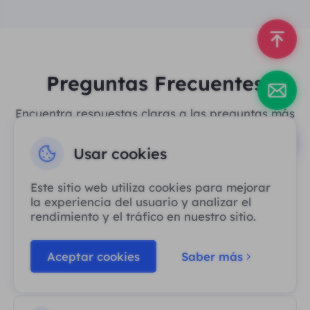
Preguntas Frecuentes
Encuentra respuestas claras a las preguntas más
comunes sobre nuestros productos y servicios de
SmartProxy.
Usar cookies
Este sitio web utiliza cookies para mejorar
Residential Proxy
la experiencia del usuario y analizar el
rendimiento y el tráfico en nuestro sitio.
Aceptar cookies
Saber más
Unlimited Residential Proxy