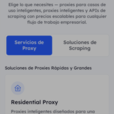
Elige lo que necesites — proxies para casos de
uso inteligentes, proxies inteligentes y APIs de
scraping con precios escalables para cualquier
flujo de trabajo empresarial.
Servicios de
Soluciones de
¡Bienvenido a SmartProxy!
Proxy
Scraping
¡Tu socio de confianza para una navegación
segura! ¡Reclama tu regalo de bienvenida
500MB
ahora!
Soluciones de Proxies Rápidas y Grandes
IPs Residenciales Reales de
Confianza
De redes domésticas genuinas para
reducir bloqueos
Residential Proxy
Cobertura Global
Más de 200 países con millones de IPs
Proxies inteligentes diseñados para una