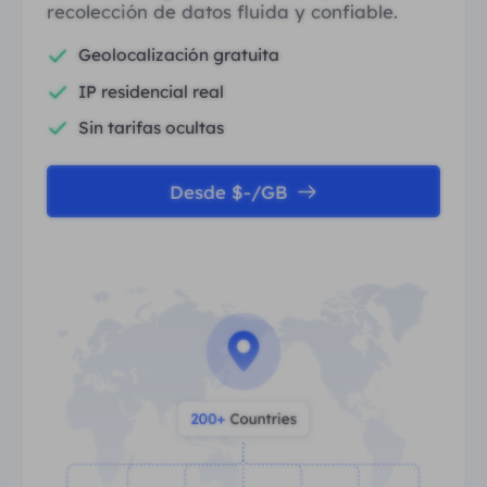
recolección de datos fluida y confiable.
Tasa de Éxito Ultra Alta
Conexión confiable garantizada
Geolocalización gratuita
IP residencial real
Sin tarifas ocultas
Desde $-/GB
Contáctanos para 500M Gratis
No mostrar esto de nuevo