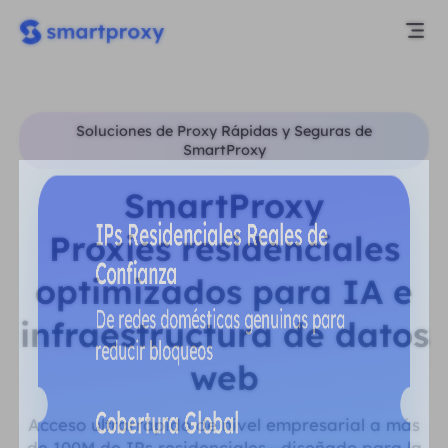
Soluciones de Proxy Rápidas y Seguras de
SmartProxy
SmartProxy
Proxies residenciales
optimizados para IA e
infraestructura de datos
web
Acceso ultrarrápido de nivel empresarial a más
de 100M de IPs residenciales—diseñado para la