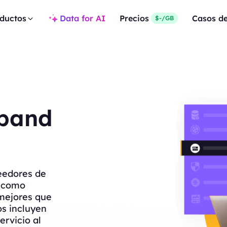
ductos
Data for AI
Precios
Casos d
$-/GB
band
eedores de
s como
mejores que
os incluyen
ervicio al