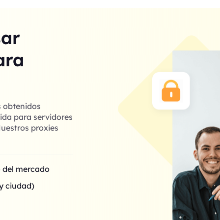
sar
ara
s obtenidos
ida para servidores
uestros proxies
o del mercado
y ciudad)