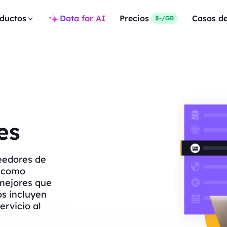
ductos
Data for AI
Precios
Casos d
$-/GB
es
eedores de
s como
mejores que
os incluyen
ervicio al