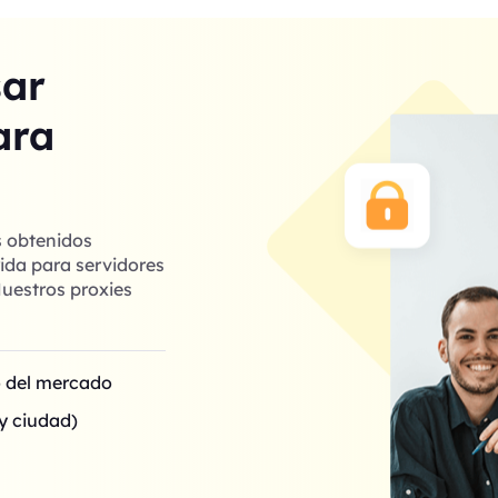
sar
ara
s obtenidos
ida para servidores
uestros proxies
o del mercado
y ciudad)