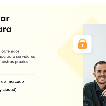
sar
ara
s obtenidos
ida para servidores
uestros proxies
o del mercado
y ciudad)