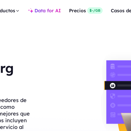
ductos
Data for AI
Precios
Casos d
$-/GB
rg
eedores de
s como
mejores que
os incluyen
ervicio al