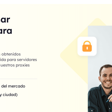
sar
ara
s obtenidos
ida para servidores
uestros proxies
o del mercado
y ciudad)