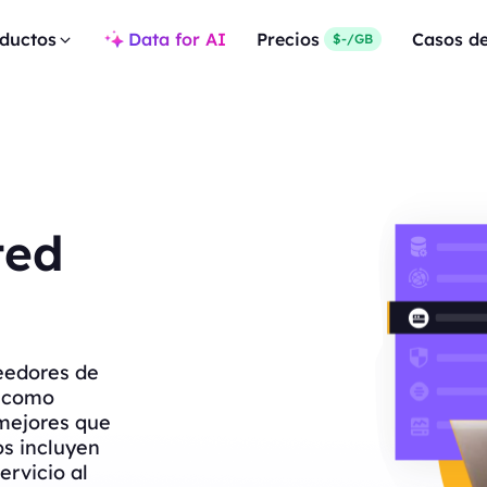
ductos
Data for AI
Precios
Casos d
$-/GB
ted
eedores de
s como
mejores que
os incluyen
ervicio al