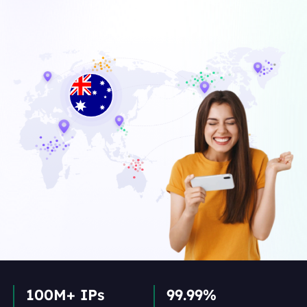
100M+ IPs
99.99%