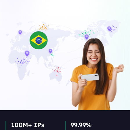
100M+ IPs
99.99%