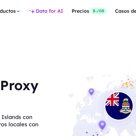
ductos
Data for AI
Precios
Casos d
$-/GB
 Proxy
 Islands con
tos locales con