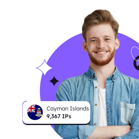
Cayman Islands
9,367
IPs