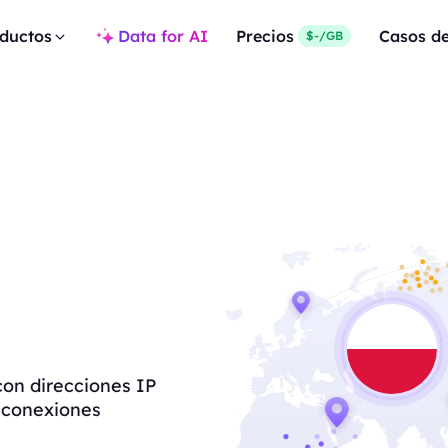
ductos
Data for AI
Precios
Casos d
$-/GB
con direcciones IP
n conexiones