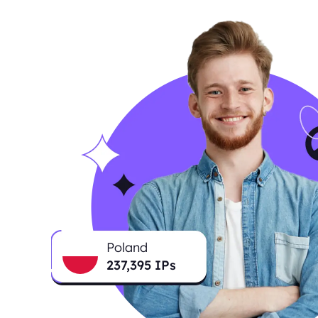
Poland
237,911
IPs