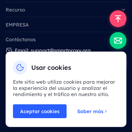
Recurso
EMPRESA
Contáctanos
Email: support@smartproxy.org
Usar cookies
Español
Este sitio web utiliza cookies para mejorar
la experiencia del usuario y analizar el
Debido a la política, este servicio no está
rendimiento y el tráfico en nuestro sitio.
disponible en China continental. ¡Gracias
por su comprensión!
Aceptar cookies
Saber más