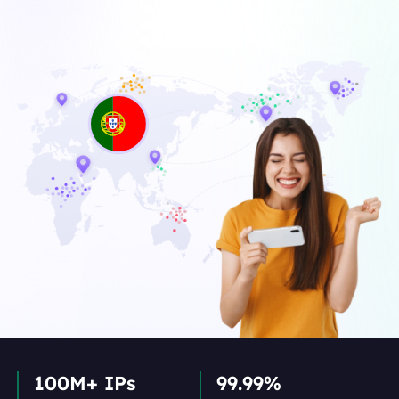
100M+ IPs
99.99%