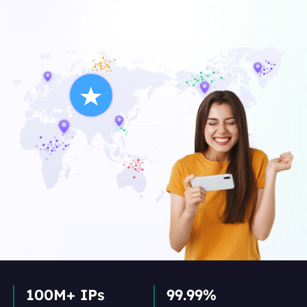
100M+ IPs
99.99%