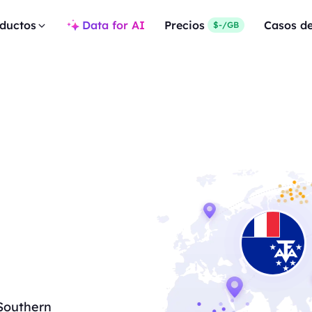
ductos
Data for AI
Precios
Casos d
$-/GB
 Southern