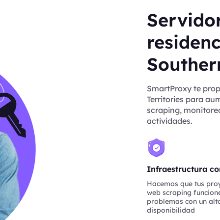
Servido
residenc
Southern
SmartProxy te prop
Territories para aum
scraping, monitoreo
actividades.
Infraestructura co
Hacemos que tus pro
web scraping funcione
problemas con un alto
disponibilidad