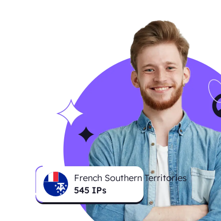
French Southern Territories
545
IPs