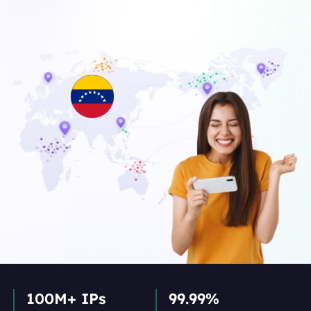
100M+ IPs
99.99%