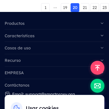
1
19
20
21
22
23
Productos
Características
Data for AI
Casos de uso
Recurso
EMPRESA
Contáctanos
Email: support@smartproxy.org
Usar cookies